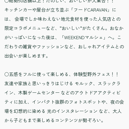
○総勢50店舗以上！たのしい、おいしいが大集合！！
キッチンカーや屋台が立ち並ぶ「フードCARAVAN」に
は、 会場でしか味わえない地元食材を使った人気店との
限定コラボメニューなど、“おいしい“がたくさん。おなか
がいっぱいになった後は、「WEEKENDマルシェ」へ。こ
だわりの雑貨やファッションなど、おしゃれアイテムとの
出会いが楽しめます。
○五感をフルに使って楽しめる、体験型野外フェス！！
友達や家族と思いっきりはじける モルック、スラックラ
イン、木製ゲームセンター などのアウトドアアクティビ
ティに加え、インパクト抜群のフォトスポットや、夜の会
場を幻想的に染める 光のインスタレーション など、大人
から子どもまで楽しめるコンテンツが勢ぞろい。