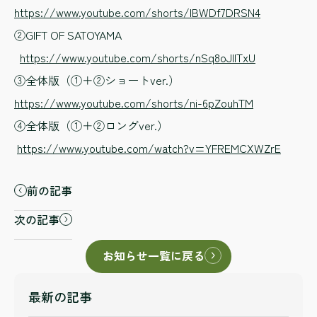
https://www.youtube.com/shorts/IBWDf7DRSN4
②GIFT OF SATOYAMA
https://www.youtube.com/shorts/nSq8oJIITxU
③全体版（①＋②ショートver.）
https://www.youtube.com/shorts/ni-6pZouhTM
④全体版（①＋②ロングver.）
https://www.youtube.com/watch?v=YFREMCXWZrE
前の記事
次の記事
お知らせ一覧に戻る
最新の記事